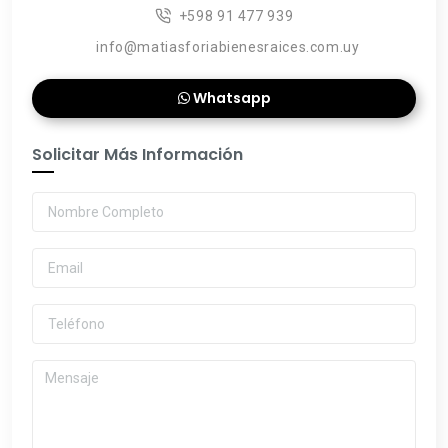
+598 91 477 939
info@matiasforiabienesraices.com.uy
Whatsapp
Solicitar Más Información